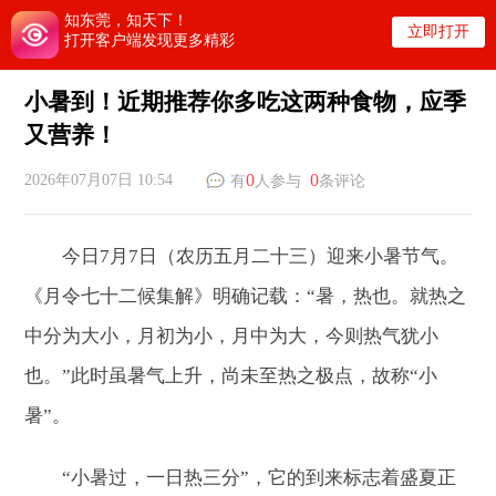
知东莞，知天下！
立即打开
打开客户端发现更多精彩
小暑到！近期推荐你多吃这两种食物，应季
又营养！
0
0
2026年07月07日 10:54
有
人参与
条评论
今日7月7日（农历五月二十三）迎来小暑节气。
《月令七十二候集解》明确记载：“暑，热也。就热之
中分为大小，月初为小，月中为大，今则热气犹小
也。”此时虽暑气上升，尚未至热之极点，故称“小
暑”。
“小暑过，一日热三分”，它的到来标志着盛夏正