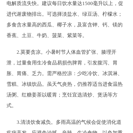
电解质流失快。建议每日饮水量达1500毫升以上，促
进代谢废物排出。可选择淡盐水、绿豆汤、柠檬水；
多食含水量高的西瓜、椰子水，及富含钾、钙、镁的
香蕉、土豆、牛奶、菠菜、紫菜等。
2.莫要贪凉。小暑时节人体血管扩张、腠理开
泄，过量食用生冷食品易损伤脾胃，引发腹泻、胃
胀、胃痛、乏力。需严格控凉：少吃冷饮、冰淇淋、
雪糕、冰镇饮品。虽天气炎热，仍推荐适当进食温热
汤粥、红糖姜茶以暖胃；烹饪宜选清炒、煲汤等方
式。
3.清淡饮食减负。多雨高温的气候会促使消化道
疾病高发，应避免油腻、辛辣、生冷食物，以免加重