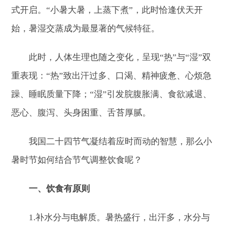
式开启。“小暑大暑，上蒸下煮”，此时恰逢伏天开
始，暑湿交蒸成为最显著的气候特征。
此时，人体生理也随之变化，呈现“热”与“湿”双
重表现：“热”致出汗过多、口渴、精神疲惫、心烦急
躁、睡眠质量下降；“湿”引发脘腹胀满、食欲减退、
恶心、腹泻、头身困重、舌苔厚腻。
我国二十四节气凝结着应时而动的智慧，那么小
暑时节如何结合节气调整饮食呢？
一、饮食有原则
1.补水分与电解质。暑热盛行，出汗多，水分与