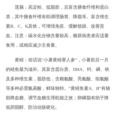
莲藕：高淀粉、低脂肪，且富含膳食纤维和蛋白
质，其中膳食纤维有助调理肠胃、降脂等。富含维生
素B、C、K及铁，可增强免疫、缓解烦躁、改善贫
血。注意：碳水化合物含量较高，糖尿病患者应适量
食用，或相应减少主食量。
黄鳝：俗话说“小暑黄鳝赛人参”，小暑前后一月
的鳝鱼最为滋补。其富含蛋白质、DHA、钙、磷、铁
及多种维生素，脂肪低，含赖氨酸、亮氨酸、组氨酸
等多种必需氨基酸，鲜味独特。“黄鳝鱼素A、B”有辅
助降血糖、调节血糖生理机能之效；卵磷脂有助于降
低胆固醇、防治动脉硬化。