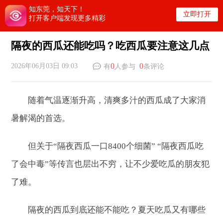
知东莞，知天下！
立即打开
打开客户端发现更多精彩
隔夜的西瓜还能吃吗？吃西瓜要注意这几点
0
0
2026年06月03日 09:03
有
人参与
条评论
随着气温逐渐升高，清爽多汁的西瓜成了大家消
暑解渴的首选。
但关于“隔夜西瓜一口8400个细菌” “隔夜西瓜吃
了会中毒”等传言也层出不穷，让不少爱吃瓜的朋友犯
了难。
隔夜的西瓜到底还能不能吃？夏天吃瓜又有哪些