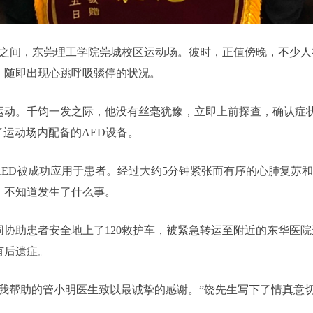
到17:30之间，东莞理工学院莞城校区运动场。彼时，正值傍晚，不
，随即出现心跳呼吸骤停的状况。
运动。千钧一发之际，他没有丝毫犹豫，立即上前探查，确认症
了运动场内配备的AED设备。
ED被成功应用于患者。经过大约5分钟紧张而有序的心肺复苏和
，不知道发生了什么事。
协助患者安全地上了120救护车，被紧急转运至附近的东华医
有后遗症。
予我帮助的管小明医生致以最诚挚的感谢。”饶先生写下了情真意