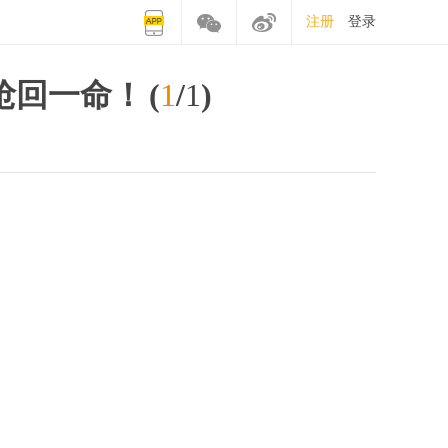
注册
登录
抢回一命！
(
1
/
1
)